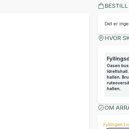
BESTILL
Det er ingen
HVOR SK
Fyllings
Oasen buss
Idrettshall
hallen. Br
ruteoversi
hallen.
OM ARR
Fyllingen Li