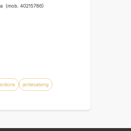
ita (mob. 40215786)
genlions
jentesatsing